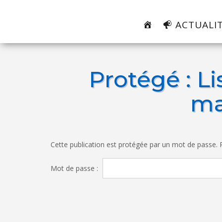
Skip
to
ACTUALI
content
Protégé : Li
ma
Cette publication est protégée par un mot de passe. Po
Mot de passe :