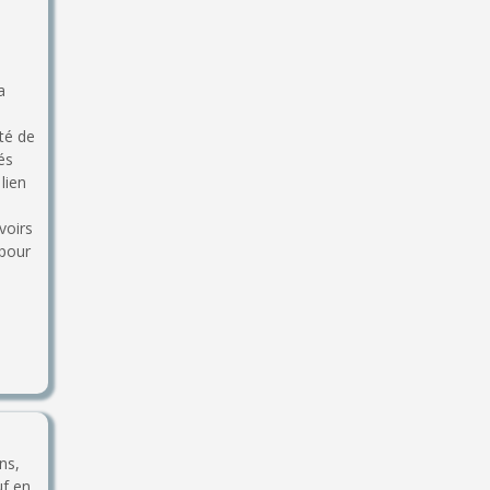
a
té de
és
lien
voirs
 pour
ns,
uf en