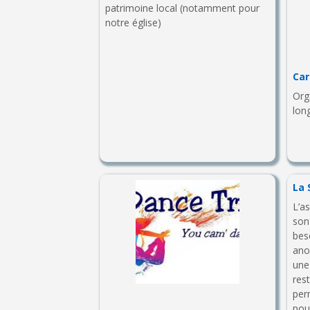
patrimoine local (notamment pour
notre église)
Car
Org
lon
La 
L’a
son
bes
ano
une
res
per
pou