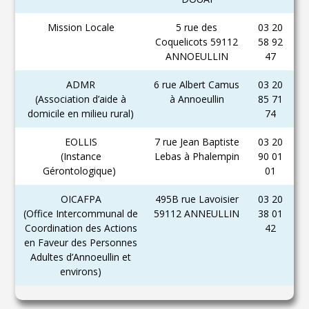
Mission Locale
5 rue des
03 20
Coquelicots 59112
58 92
ANNOEULLIN
47
ADMR
6 rue Albert Camus
03 20
(Association d’aide à
à Annoeullin
85 71
domicile en milieu rural)
74
EOLLIS
7 rue Jean Baptiste
03 20
(Instance
Lebas à Phalempin
90 01
Gérontologique)
01
OICAFPA
495B rue Lavoisier
03 20
(Office Intercommunal de
59112 ANNEULLIN
38 01
Coordination des Actions
42
en Faveur des Personnes
Adultes d’Annoeullin et
environs)