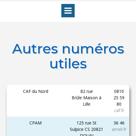
Skip
to
content
Autres numéros
utiles
CAF du Nord
82 rue
0810
Brûle Maison à
25 59
Lille
80
caf.fr
CPAM
125 rue St
36 46
Sulpice CS 20821
ameli.fr
DOUAI